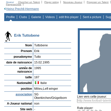
Joueur
Chercher un Talent
Player rating
Nouveau Joueur
Proposer un Talent
Playerarchive
Heinz Prechtl-Herrmann
Profile
Clubs
Galerie
Videos
edit this player
Sent a picture
Sug
Erik Tuttobene
Nom
Tuttobene
Prenom
Erik
pseudonyme
Tutto
date de naissance
15.02.1995
année de
1995
naissance
taille
187
Nationalité
Italie
position
Milieu,Left winger
association
SG
Lien vers cette joueur:
Oberkirchen/Grügelborn
A-Joueur national
non
Rate player:
Site web
-