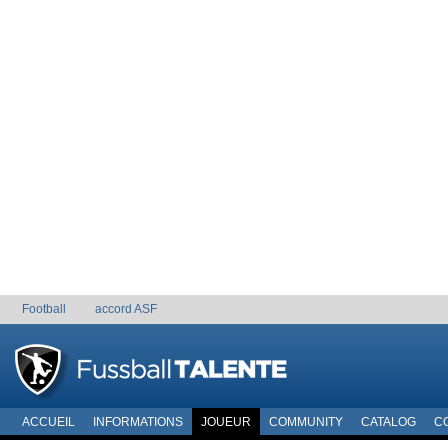
Football
accord ASF
ACCUEIL
INFORMATIONS
JOUEUR
COMMUNITY
CATALOG
C