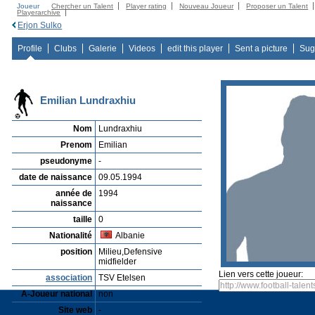
Joueur
Chercher un Talent
Player rating
Nouveau Joueur
Proposer un Talent
Playerarchive
Erjon Sulko
Profile
Clubs
Galerie
Videos
edit this player
Sent a picture
Sug
Emilian Lundraxhiu
Nom
Lundraxhiu
Prenom
Emilian
pseudonyme
-
date de naissance
09.05.1994
année de
1994
naissance
taille
0
Nationalité
Albanie
position
Milieu,Defensive
midfielder
Lien vers cette joueur:
association
TSV Etelsen
A-Joueur national
non
Site web
-