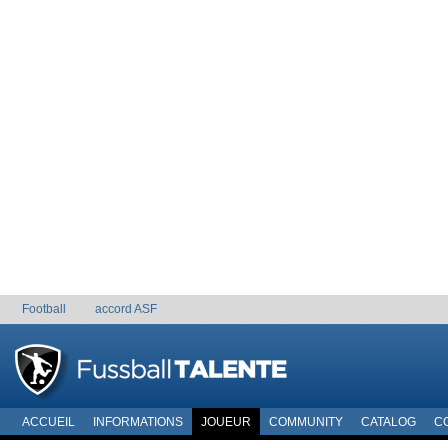
Football
accord ASF
ACCUEIL
INFORMATIONS
JOUEUR
COMMUNITY
CATALOG
C