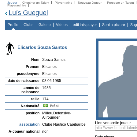
Joueur
Chercher un Talent
Player rating
Nouveau Joueur
Proposer un Talent
Playerarchive
Luís Gueguel
Profile
Clubs
Galerie
Videos
edit this player
Sent a picture
Sug
Elicarlos Souza Santos
Nom
Souza Santos
Prenom
Elicarlos
pseudonyme
Elicarlos
date de naissance
08.06.1985
année de
1985
naissance
taille
174
Nationalité
Brésil
position
Milieu,Defensive-
Allrounder
Lien vers cette joueur:
association
Clube Náutico Capibaribe
A-Joueur national
non