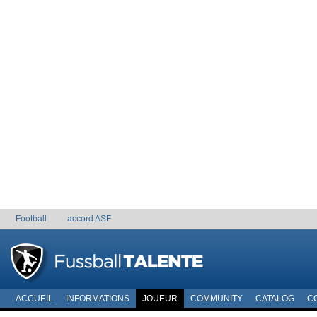
Football
accord ASF
ACCUEIL
INFORMATIONS
JOUEUR
COMMUNITY
CATALOG
C