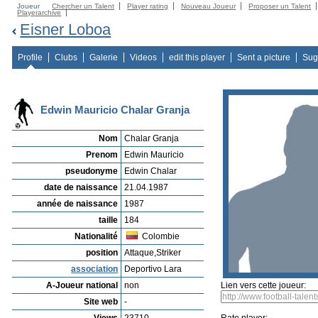
Joueur
Chercher un Talent
Player rating
Nouveau Joueur
Proposer un Talent
Playerarchive
Eisner Loboa
Profile
Clubs
Galerie
Videos
edit this player
Sent a picture
Sug
Edwin Mauricio Chalar Granja
Nom
Chalar Granja
Prenom
Edwin Mauricio
pseudonyme
Edwin Chalar
date de naissance
21.04.1987
année de naissance
1987
taille
184
Nationalité
Colombie
position
Attaque,Striker
association
Deportivo Lara
A-Joueur national
non
Lien vers cette joueur:
Site web
-