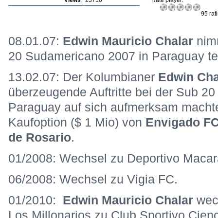
Views
23710
Rate player:
95 rat
08.01.07:
Edwin Mauricio Chalar
nimm
20 Sudamericano 2007 in Paraguay tei
13.02.07: Der Kolumbianer
Edwin Cha
überzeugende Auftritte bei der Sub 2
Paraguay auf sich aufmerksam machte,
Kaufoption ($ 1 Mio) von
Envigado F
de Rosario
.
01/2008: Wechsel zu Deportivo Macar
06/2008: Wechsel zu Vigia FC.
01/2010:
Edwin Mauricio Chalar
wec
Los Millonarios zu Club Sportivo Cien