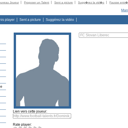
ouveau Joueur
Proposer un Talent
Sent a picture
Sugg�rez la vid�o
Fausse entr
Mar
this player
Sent a picture
Suggérez la vidéo
ue
Lien vers cette joueur:
Rate player: