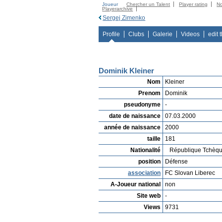
Joueur
Chercher un Talent
Player rating
N
Playerarchive
Sergej Zimenko
Profile
Clubs
Galerie
Videos
edit 
Dominik Kleiner
Nom
Kleiner
Prenom
Dominik
pseudonyme
-
date de naissance
07.03.2000
année de naissance
2000
taille
181
Nationalité
République Tchèq
position
Défense
association
FC Slovan Liberec
A-Joueur national
non
Site web
-
Views
9731