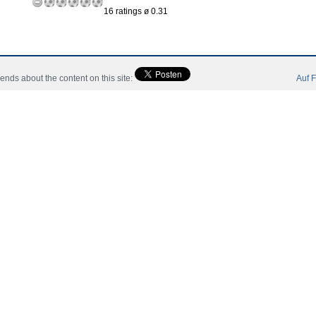
16 ratings ø 0.31
riends about the content on this site:
Auf F
Informations
Joueur
Community
Catalog
Contactez
 All Rights Reserved.