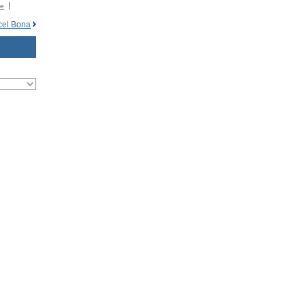
�e
cel Bona