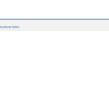
acebook teilen
Contact
accord ASF
Login