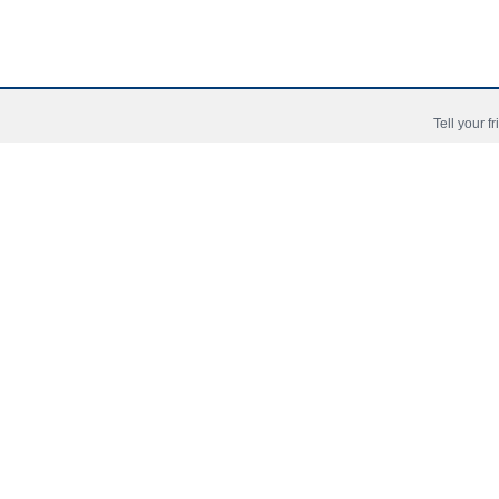
Tell your f
Accueil
Copyright © 2006 - 2026 Fussball-Talente.com.