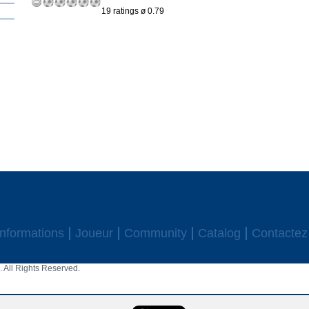
19 ratings ø 0.79
Informations
Joueur
Community
Catalog
Contactez
 All Rights Reserved.
aw