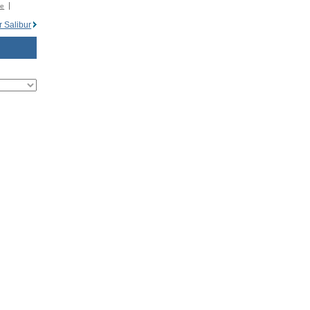
�e
r Salibur