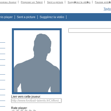
ouveau Joueur
Proposer un Talent
Sent a picture
Sugg�rez la vid�o
Fausse entr
Taylo
this player
Sent a picture
Suggérez la vidéo
Lien vers cette joueur:
Rate player: