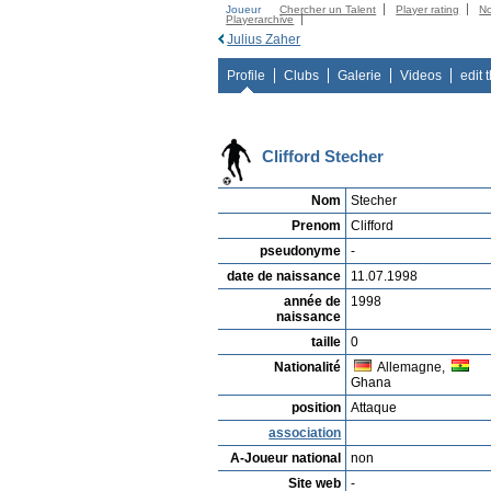
Joueur
Chercher un Talent
Player rating
N
Playerarchive
Julius Zaher
Profile
Clubs
Galerie
Videos
edit 
Clifford Stecher
Nom
Stecher
Prenom
Clifford
pseudonyme
-
date de naissance
11.07.1998
année de
1998
naissance
taille
0
Nationalité
Allemagne,
Ghana
position
Attaque
association
A-Joueur national
non
Site web
-