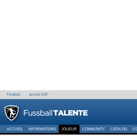
Football
accord ASF
ACCUEIL
INFORMATIONS
JOUEUR
COMMUNITY
CATALOG
C