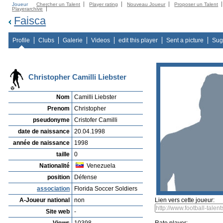
Joueur
Chercher un Talent
Player rating
Nouveau Joueur
Proposer un Talent
Playerarchive
Faisca
Profile
Clubs
Galerie
Videos
edit this player
Sent a picture
Sug
Christopher Camilli Liebster
Nom
Camilli Liebster
Prenom
Christopher
pseudonyme
Cristofer Camilli
date de naissance
20.04.1998
année de naissance
1998
taille
0
Nationalité
Venezuela
position
Défense
association
Florida Soccer Soldiers
A-Joueur national
non
Lien vers cette joueur:
Site web
-