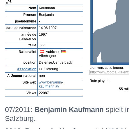
Nom
Kaufmann
Prenom
Benjamin
pseudonyme
-
date de naissance
14.06.1997
année de
1997
naissance
taille
177
Nationalité
Autriche,
Allemagne
position
Défense,Centre back
Lien vers cette joueur:
association
FC Liefering
A-Joueur national
non
Rate player:
Site web
www.benjamin-
kaufmann.at/
55 rat
Views
22087
07/2011:
Benjamin Kaufmann
spielt 
Salzburg.