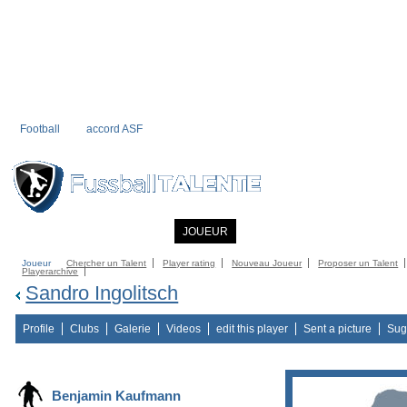
Football
accord ASF
ACCUEIL
INFORMATIONS
JOUEUR
COMMUNITY
CATALOG
C
Joueur
Chercher un Talent
Player rating
Nouveau Joueur
Proposer un Talent
Playerarchive
Sandro Ingolitsch
Profile
Clubs
Galerie
Videos
edit this player
Sent a picture
Sug
Benjamin Kaufmann