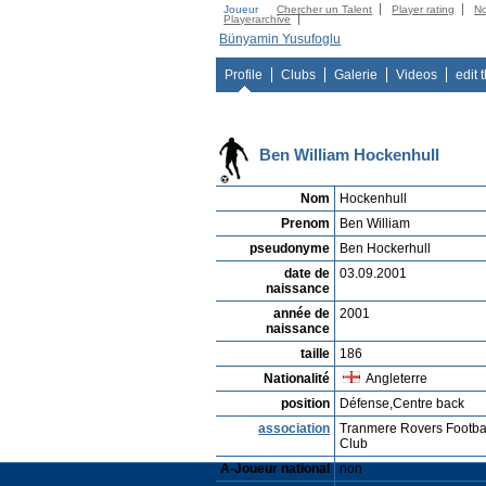
Joueur
Chercher un Talent
Player rating
N
Playerarchive
Bünyamin Yusufoglu
Profile
Clubs
Galerie
Videos
edit 
Ben William Hockenhull
Nom
Hockenhull
Prenom
Ben William
pseudonyme
Ben Hockerhull
date de
03.09.2001
naissance
année de
2001
naissance
taille
186
Nationalité
Angleterre
position
Défense,Centre back
association
Tranmere Rovers Footba
Club
A-Joueur national
non