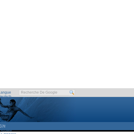
Langue
deutsch
english
español
taliano
rançais
olski
Český
română
GIN
Русский