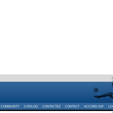
i
f
p
COMMUNITY
CATALOG
CONTACTEZ
CONTACT
ACCORD ASF
LO