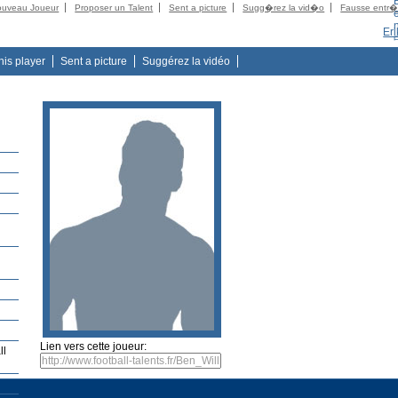
ouveau Joueur
Proposer un Talent
Sent a picture
Sugg�rez la vid�o
Fausse entr
Er
this player
Sent a picture
Suggérez la vidéo
t
Lien vers cette joueur:
ll