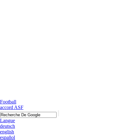
Football
accord ASF
Langue
deutsch
english
español