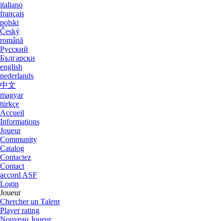
italiano
français
polski
Český
română
Русский
Български
english
nederlands
中文
magyar
türkçe
Accueil
Informations
Joueur
Community
Catalog
Contactez
Contact
accord ASF
Login
Joueur
Chercher un Talent
Player rating
Nouveau Joueur