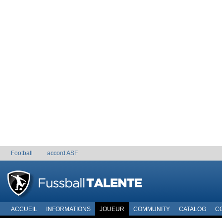
Football
accord ASF
ACCUEIL
INFORMATIONS
JOUEUR
COMMUNITY
CATALOG
C