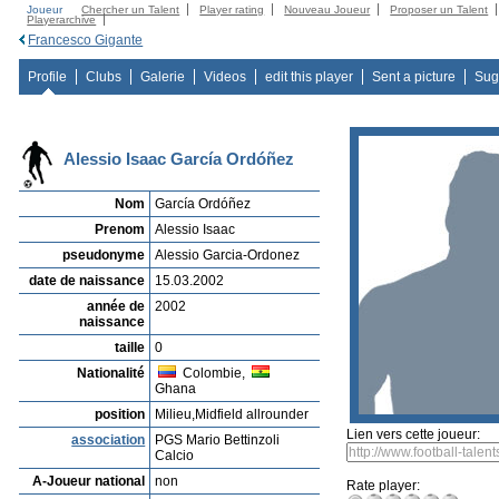
Joueur
Chercher un Talent
Player rating
Nouveau Joueur
Proposer un Talent
Playerarchive
Francesco Gigante
Profile
Clubs
Galerie
Videos
edit this player
Sent a picture
Sug
Alessio Isaac García Ordóñez
Nom
García Ordóñez
Prenom
Alessio Isaac
pseudonyme
Alessio Garcia-Ordonez
date de naissance
15.03.2002
année de
2002
naissance
taille
0
Nationalité
Colombie,
Ghana
position
Milieu,Midfield allrounder
Lien vers cette joueur:
association
PGS Mario Bettinzoli
Calcio
A-Joueur national
non
Rate player: