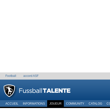
Football
accord ASF
ACCUEIL
INFORMATIONS
JOUEUR
COMMUNITY
CATALOG
C