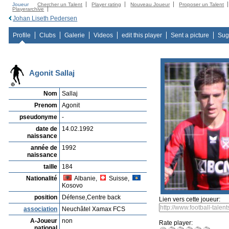
Joueur
Chercher un Talent
Player rating
Nouveau Joueur
Proposer un Talent
Playerarchive
Johan Liseth Pedersen
Profile
Clubs
Galerie
Videos
edit this player
Sent a picture
Sug
Agonit Sallaj
Nom
Sallaj
Prenom
Agonit
pseudonyme
-
date de
14.02.1992
naissance
année de
1992
naissance
taille
184
Nationalité
Albanie,
Suisse,
Kosovo
position
Défense,Centre back
Lien vers cette joueur:
association
Neuchâtel Xamax FCS
A-Joueur
non
Rate player:
national