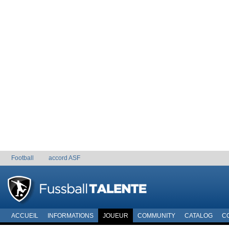
Football
accord ASF
ACCUEIL
INFORMATIONS
JOUEUR
COMMUNITY
CATALOG
C