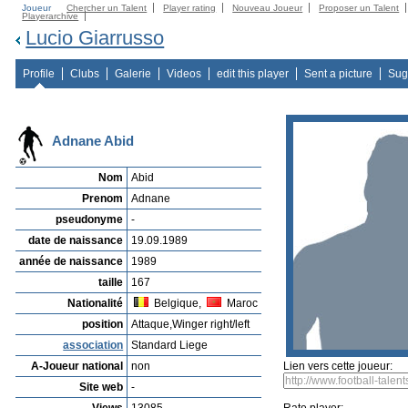
Joueur
Chercher un Talent
Player rating
Nouveau Joueur
Proposer un Talent
Playerarchive
Lucio Giarrusso
Profile
Clubs
Galerie
Videos
edit this player
Sent a picture
Sug
Adnane Abid
Nom
Abid
Prenom
Adnane
pseudonyme
-
date de naissance
19.09.1989
année de naissance
1989
taille
167
Nationalité
Belgique,
Maroc
position
Attaque,Winger right/left
association
Standard Liege
A-Joueur national
non
Lien vers cette joueur:
Site web
-