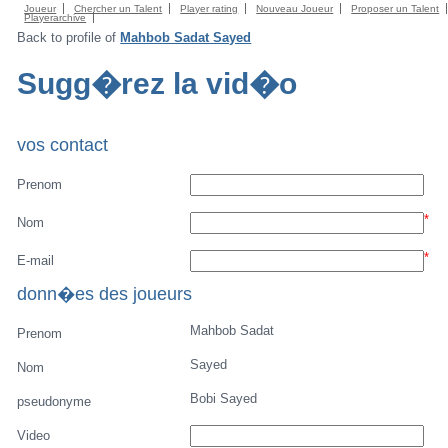
Joueur
Chercher un Talent
Player rating
Nouveau Joueur
Proposer un Talent
Playerarchive
Back to profile of
Mahbob Sadat Sayed
Sugg�rez la vid�o
vos contact
Prenom
*
Nom
*
E-mail
donn�es des joueurs
Mahbob Sadat
Prenom
Sayed
Nom
Bobi Sayed
pseudonyme
Video