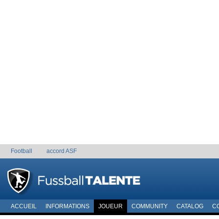
Football
accord ASF
ACCUEIL
INFORMATIONS
JOUEUR
COMMUNITY
CATALOG
C