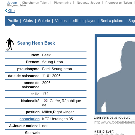
Joueur
Chercher un Talent
Player rating
Nouveau Joueur
Proposer un Talent
Playerarchive
Kike
Profile
Clubs
Galerie
Videos
edit this player
Sent a picture
Sug
Seung Heon Baek
Nom
Baek
Prenom
Seung Heon
pseudonyme
Baek Seung-heon
date de naissance
11.01.2005
année de
2005
naissance
taille
172
Nationalité
Corée, République
de
position
Milieu,Right winger
Lien vers cette joueur:
association
KFC Uerdingen 05
A-Joueur national
non
Rate player:
Site web
-