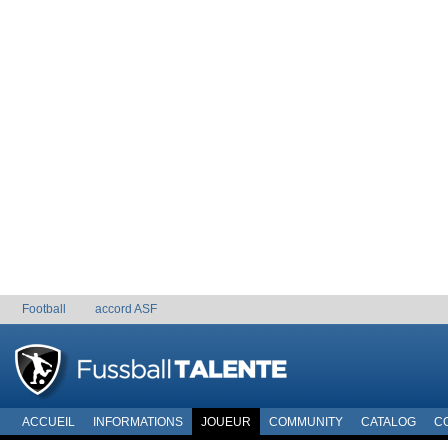
Football
accord ASF
ACCUEIL
INFORMATIONS
JOUEUR
COMMUNITY
CATALOG
C