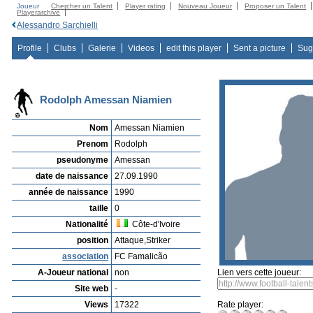
Joueur
Chercher un Talent
Player rating
Nouveau Joueur
Proposer un Talent
Playerarchive
Alessandro Sarchielli
Profile
Clubs
Galerie
Videos
edit this player
Sent a picture
Sug
Rodolph Amessan Niamien
Nom
Amessan Niamien
Prenom
Rodolph
pseudonyme
Amessan
date de naissance
27.09.1990
année de naissance
1990
taille
0
Nationalité
Côte-d'Ivoire
position
Attaque,Striker
association
FC Famalicão
A-Joueur national
non
Lien vers cette joueur:
Site web
-
Views
17322
Rate player: