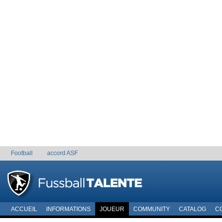
Football
accord ASF
ACCUEIL
INFORMATIONS
JOUEUR
COMMUNITY
CATALOG
C