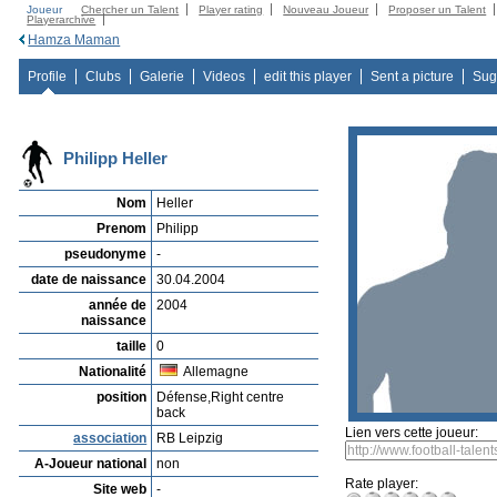
Joueur
Chercher un Talent
Player rating
Nouveau Joueur
Proposer un Talent
Playerarchive
Hamza Maman
Profile
Clubs
Galerie
Videos
edit this player
Sent a picture
Sug
Philipp Heller
Nom
Heller
Prenom
Philipp
pseudonyme
-
date de naissance
30.04.2004
année de
2004
naissance
taille
0
Nationalité
Allemagne
position
Défense,Right centre
back
Lien vers cette joueur:
association
RB Leipzig
A-Joueur national
non
Rate player:
Site web
-