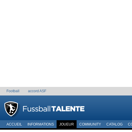
Football
accord ASF
ACCUEIL
INFORMATIONS
JOUEUR
COMMUNITY
CATALOG
C