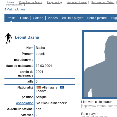
Joueur
Chercher un Talent
Player rating
Nouveau Joueur
Proposer un Talent
Playerarchive
Mathis Antoni
Profile
Clubs
Galerie
Videos
edit this player
Sent a picture
Sug
Leonit Basha
Nom
Basha
Prenom
Leonit
pseudonyme
-
date de naissance
12.03.2004
année de
2004
naissance
taille
0
Nationalité
Allemagne,
Kosovo
position
Attaque
Lien vers cette joueur:
association
SV Atlas Delmenhorst
A-Joueur national
non
Rate player:
Site web
-