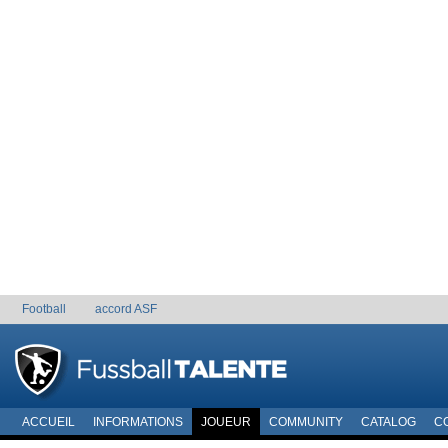
Football
accord ASF
ACCUEIL
INFORMATIONS
JOUEUR
COMMUNITY
CATALOG
C