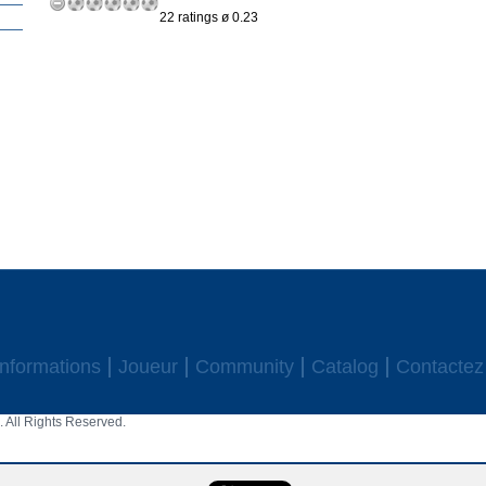
22 ratings ø 0.23
Informations
Joueur
Community
Catalog
Contactez
 All Rights Reserved.
aw