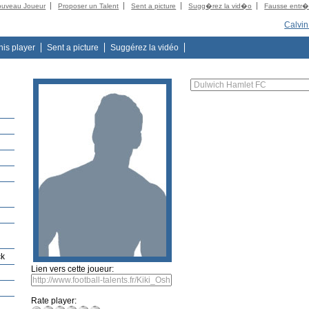
ouveau Joueur
Proposer un Talent
Sent a picture
Sugg�rez la vid�o
Fausse entr
Calvi
this player
Sent a picture
Suggérez la vidéo
ck
Lien vers cette joueur:
Rate player: