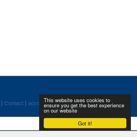
This website uses cookies to
Contact
accord ASF
Login
ensure you get the best experience
on our website
Got it!