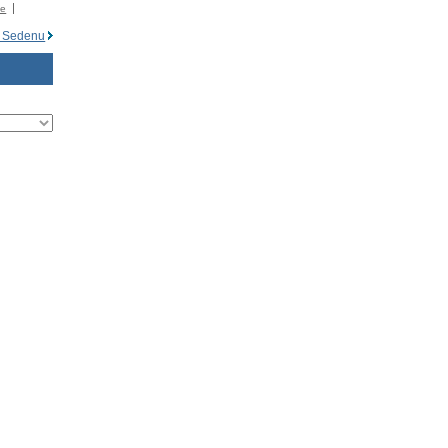
�e
n Sedenu