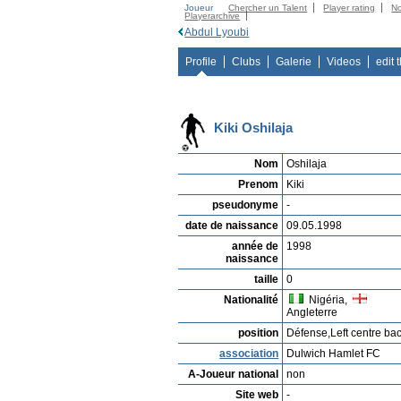
Joueur
Chercher un Talent
Player rating
N
Playerarchive
Abdul Lyoubi
Profile
Clubs
Galerie
Videos
edit 
Kiki Oshilaja
Nom
Oshilaja
Prenom
Kiki
pseudonyme
-
date de naissance
09.05.1998
année de
1998
naissance
taille
0
Nationalité
Nigéria,
Angleterre
position
Défense,Left centre ba
association
Dulwich Hamlet FC
A-Joueur national
non
Site web
-