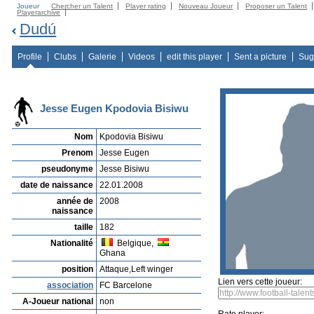
Joueur
Chercher un Talent
Player rating
Nouveau Joueur
Proposer un Talent
Playerarchive
Dudú
Profile
Clubs
Galerie
Videos
edit this player
Sent a picture
Sug
Jesse Eugen Kpodovia Bisiwu
Nom
Kpodovia Bisiwu
Prenom
Jesse Eugen
pseudonyme
Jesse Bisiwu
date de naissance
22.01.2008
année de
2008
naissance
taille
182
Nationalité
Belgique,
Ghana
position
Attaque,Left winger
Lien vers cette joueur:
association
FC Barcelone
A-Joueur national
non