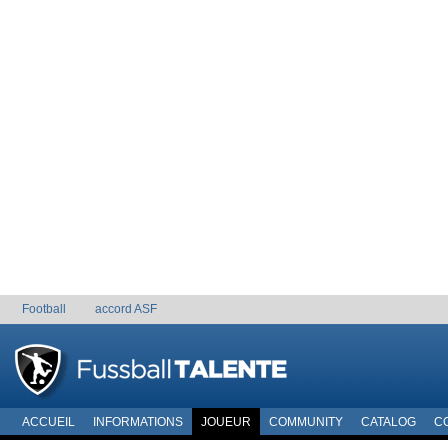
Football
accord ASF
ACCUEIL
INFORMATIONS
JOUEUR
COMMUNITY
CATALOG
C