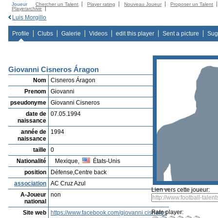
Joueur
Chercher un Talent
Player rating
Nouveau Joueur
Proposer un Talent
Playerarchive
Luis Morgillo
Profile
Clubs
Galerie
Videos
edit this player
Sent a picture
Sug
Giovanni Cisneros Áragon
Nom
Cisneros Áragon
Prenom
Giovanni
pseudonyme
Giovanni Cisneros
date de
07.05.1994
naissance
année de
1994
naissance
taille
0
Nationalité
Mexique,
États-Unis
position
Défense,Centre back
association
AC Cruz Azul
Lien vers cette joueur:
A-Joueur
non
national
Rate player:
Site web
https://www.facebook.com/giovanni.cisneros