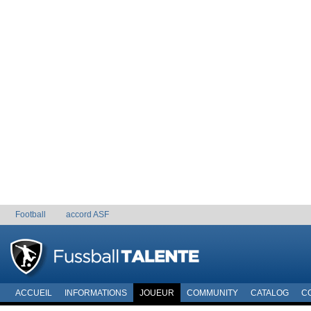
Football
accord ASF
ACCUEIL
INFORMATIONS
JOUEUR
COMMUNITY
CATALOG
C