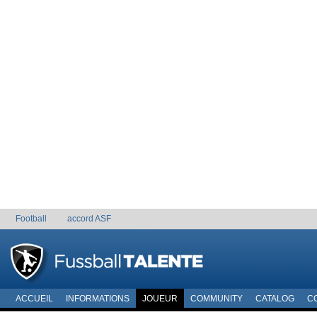
Football
accord ASF
ACCUEIL
INFORMATIONS
JOUEUR
COMMUNITY
CATALOG
C