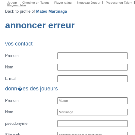
Joueur
Chercher un Talent
Player rating
Nouveau Joueur
Proposer un Talent
Playerarchive
Back to profile of
Mateo Martinaga
annoncer erreur
vos contact
Prenom
Nom
E-mail
donn�es des joueurs
Prenom
Nom
pseudonyme
Site web