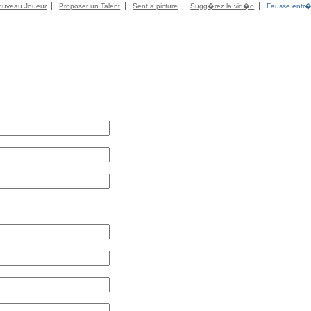
ouveau Joueur
Proposer un Talent
Sent a picture
Sugg�rez la vid�o
Fausse entr