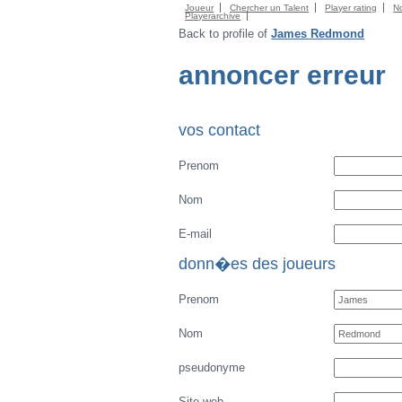
Joueur
Chercher un Talent
Player rating
N
Playerarchive
Back to profile of
James Redmond
annoncer erreur
vos contact
Prenom
Nom
E-mail
donn�es des joueurs
Prenom
Nom
pseudonyme
Site web