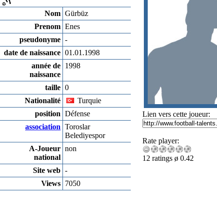
Nom
Gürbüz
Prenom
Enes
pseudonyme
-
date de naissance
01.01.1998
année de
1998
naissance
taille
0
Nationalité
Turquie
position
Défense
Lien vers cette joueur:
association
Toroslar
Belediyespor
Rate player:
A-Joueur
non
national
12 ratings ø 0.42
Site web
-
Views
7050