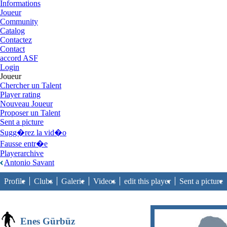
Informations
Joueur
Community
Catalog
Contactez
Contact
accord ASF
Login
Joueur
Chercher un Talent
Player rating
Nouveau Joueur
Proposer un Talent
Sent a picture
Sugg�rez la vid�o
Fausse entr�e
Playerarchive
Antonio Savant
Profile
Clubs
Galerie
Videos
edit this player
Sent a picture
Enes Gürbüz