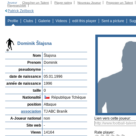
Joueur
Chercher un Talent
Player rating
Nouveau Joueur
Proposer un Talent
Playerarchive
Patrick Zeilbeck
Profile
Clubs
Galerie
Videos
edit this player
Sent a picture
Sug
Dominik Šlajsna
Nom
Šlajsna
Prenom
Dominik
pseudonyme
-
date de naissance
05.01.1996
année de naissance
1996
taille
0
Nationalité
République Tchèque
position
Attaque
association
TJ ABC Braník
A-Joueur national
non
Lien vers cette joueur:
Site web
-
Views
14164
Rate player: