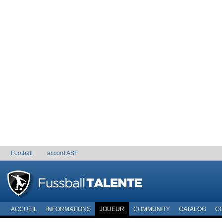
Football
accord ASF
ACCUEIL
INFORMATIONS
JOUEUR
COMMUNITY
CATALOG
C