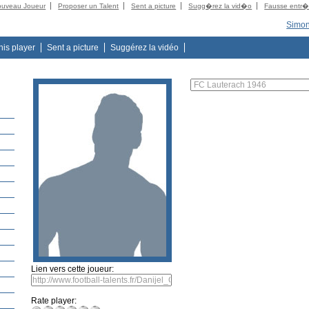
ouveau Joueur
Proposer un Talent
Sent a picture
Sugg�rez la vid�o
Fausse entr
Simon
this player
Sent a picture
Suggérez la vidéo
6
Lien vers cette joueur:
Rate player: