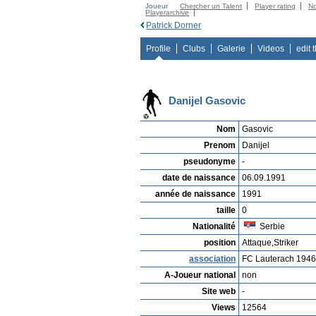
Joueur
Chercher un Talent
Player rating
N
Playerarchive
Patrick Dorner
Profile
Clubs
Galerie
Videos
edit 
Danijel Gasovic
Nom
Gasovic
Prenom
Danijel
pseudonyme
-
date de naissance
06.09.1991
année de naissance
1991
taille
0
Nationalité
Serbie
position
Attaque,Striker
association
FC Lauterach 194
A-Joueur national
non
Site web
-
Views
12564