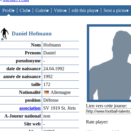
Profile
Clubs
Galerie
Videos
edit this player
Sent a picture
Daniel Hofmann
Nom
Hofmann
Prenom
Daniel
pseudonyme
-
date de naissance
24.04.1992
année de naissance
1992
taille
172
Nationalité
Allemagne
position
Défense
Lien vers cette joueur:
association
SV 1919 St. Jöris
A-Joueur national
non
Rate player:
Site web
-