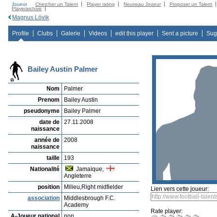
Joueur
Chercher un Talent
Player rating
Nouveau Joueur
Proposer un Talent
Playerarchive
Magnus Lövik
Profile
Clubs
Galerie
Videos
edit this player
Sent a picture
Sug
Bailey Austin Palmer
Nom
Palmer
Prenom
Bailey Austin
pseudonyme
Bailey Palmer
date de
27.11.2008
naissance
année de
2008
naissance
taille
193
Nationalité
Jamaïque,
Angleterre
position
Milieu,Right midfielder
Lien vers cette joueur:
association
Middlesbrough F.C.
Academy
Rate player:
A-Joueur national
non