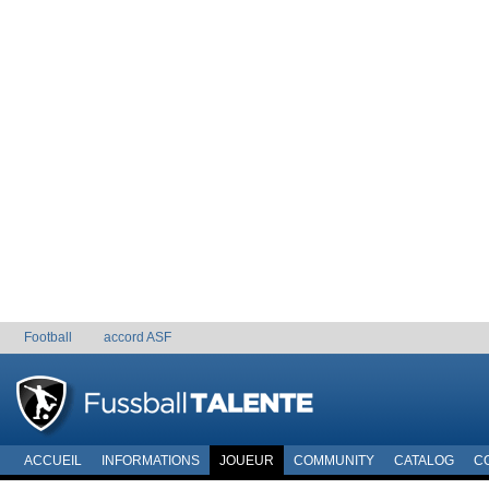
Football
accord ASF
ACCUEIL
INFORMATIONS
JOUEUR
COMMUNITY
CATALOG
C