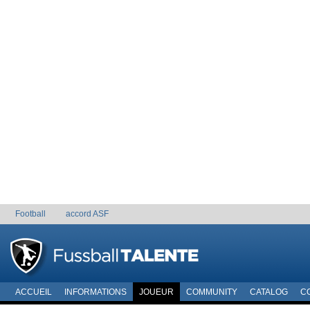
Football
accord ASF
ACCUEIL
INFORMATIONS
JOUEUR
COMMUNITY
CATALOG
C