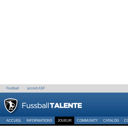
Football
accord ASF
ACCUEIL
INFORMATIONS
JOUEUR
COMMUNITY
CATALOG
C