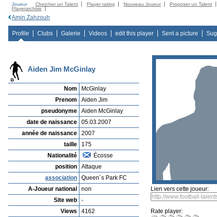
Joueur
Chercher un Talent
Player rating
Nouveau Joueur
Proposer un Talent
Playerarchive
Amin Zahzouh
Profile
Clubs
Galerie
Videos
edit this player
Sent a picture
Sug
Aiden Jim McGinlay
Nom
McGinlay
Prenom
Aiden Jim
pseudonyme
Aiden McGinlay
date de naissance
05.03.2007
année de naissance
2007
taille
175
Nationalité
Écosse
position
Attaque
association
Queen´s Park FC
A-Joueur national
non
Lien vers cette joueur:
Site web
-
Views
4162
Rate player: